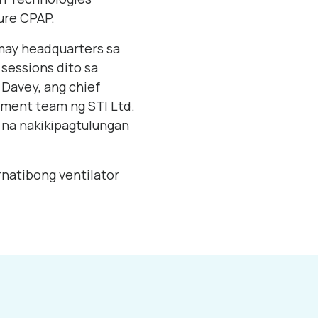
ture CPAP.
 may headquarters sa
 sessions dito sa
 Davey, ang chief
pment team ng STI Ltd.
 na nakikipagtulungan
ernatibong ventilator