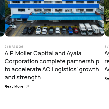
7/8/2026
6
A.P. Moller Capital and Ayala
A
Corporation complete partnership
r
to accelerate AC Logistics’ growth
A
and strength...
Re
Read More