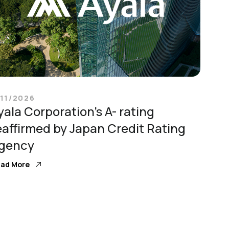
/11/2026
yala Corporation’s A- rating
eaffirmed by Japan Credit Rating
gency
ad More