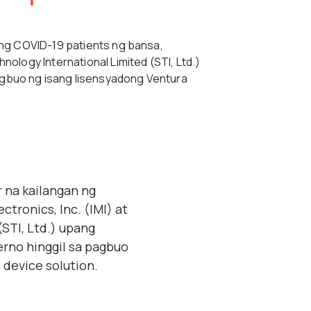
ming COVID-19 patients ng bansa,
nology International Limited (STI, Ltd.)
agbuo ng isang lisensyadong Ventura
r na kailangan ng
tronics, Inc. (IMI) at
STI, Ltd.) upang
erno hinggil sa pagbuo
 device solution.