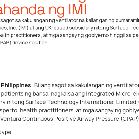
hahanda ng IMI
ng sagot sa kakulangan ng ventilator na kailangan ng dumara
s, Inc. (IMI) at ang UK-based subsidiary nitong Surface Tech
th practitioners, at mga sangay ng gobiyerno hinggil sa p
PAP) device solution.
 Philippines.
Bilang sagot sa kakulangan ng ventilato
atients ng bansa, nagkaisa ang Integrated Micro-elec
ry nitong Surface Technology International Limited (
perto, health practitioners, at mga sangay ng gobiy
 Ventura Continuous Positive Airway Pressure (CPAP)