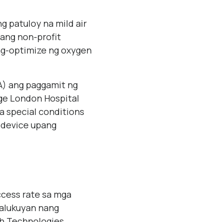
g patuloy na mild air
sang non-profit
ag-optimize ng oxygen
) ang paggamit ng
ege London Hospital
 special conditions
 device upang
cess rate sa mga
salukuyan nang
th Technologies