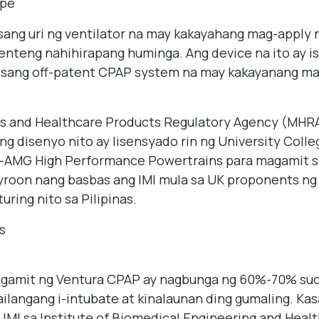
ype
sang uri ng ventilator na may kakayahang mag-apply n
enteng nahihirapang huminga. Ang device na ito ay i
a isang off-patent CPAP system na may kakayanang m
s and Healthcare Products Regulatory Agency (MHRA
ng disenyo nito ay lisensyado rin ng University Coll
AMG High Performance Powertrains para magamit sa
yroon nang basbas ang IMI mula sa UK proponents ng
ring nito sa Pilipinas.
ggamit ng Ventura CPAP ay nagbunga ng 60%-70% suc
ailangang i-intubate at kinalaunan ding gumaling. Ka
 IMI sa Institute of Biomedical Engineering and Heal