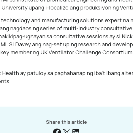
e University upang i-localize ang produksiyon ng Ven
al technology and manufacturing solutions expert na
nang nagdaos ng series of multi-industry consultative
nakikipag-ugnayan sa consultative sessions ay si Nick
 IMI. Si Davey ang nag-set up ng research and develo
ay key member ng UK Ventilator Challenge Consortium
.
 AC Health ay patuloy sa paghahanap ng iba’t ibang alt
ents.
Share this article